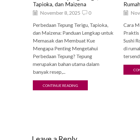
Tapioka, dan Maizena
Ruma
November 8, 2025
0
Nov
Perbedaan Tepung Terigu, Tapioka,
Cara Me
dan Maizena: Panduan Lengkap untuk
Prakti
Memasak dan Membuat Kue
Sushi R
Mengapa Penting Mengetahui
di rum
Perbedaan Tepung? Tepung
tersendi
merupakan bahan utama dalam
CON
banyak resep,...
CONTINUE READING
Leave a Reply