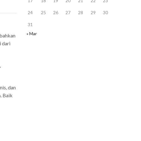
17
18
19
20
21
22
23
24
25
26
27
28
29
30
31
« Mar
 bahkan
i dari
,
nis, dan
. Baik