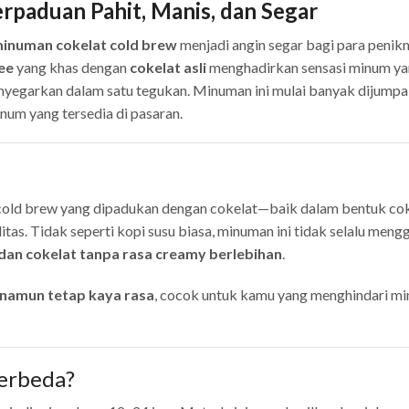
rpaduan Pahit, Manis, dan Segar
inuman cokelat cold brew
menjadi angin segar bagi para penik
ee
yang khas dengan
cokelat asli
menghadirkan sensasi minum ya
menyegarkan dalam satu tegukan. Minuman ini mulai banyak dijumpai
um yang tersedia di pasaran.
cold brew yang dipadukan dengan cokelat—baik dalam bentuk co
litas. Tidak seperti kopi susu biasa, minuman ini tidak selalu men
 dan cokelat tanpa rasa creamy berlebihan
.
 namun tetap kaya rasa
, cocok untuk kamu yang menghindari m
erbeda?