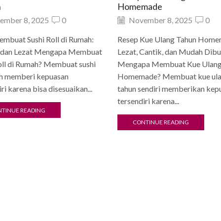
h
Homemade
ember 8, 2025
0
November 8, 2025
0
mbuat Sushi Roll di Rumah:
Resep Kue Ulang Tahun Home
s dan Lezat Mengapa Membuat
Lezat, Cantik, dan Mudah Dibu
oll di Rumah? Membuat sushi
Mengapa Membuat Kue Ulang
ah memberi kepuasan
Homemade? Membuat kue ul
ri karena bisa disesuaikan...
tahun sendiri memberikan kep
tersendiri karena...
TINUE READING
CONTINUE READING