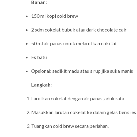
Bahan:
150 ml kopi cold brew
2 sdm cokelat bubuk atau dark chocolate cair
50 ml air panas untuk melarutkan cokelat
Es batu
Opsional: sedikit madu atau sirup jika suka manis
Langkah:
Larutkan cokelat dengan air panas, aduk rata.
Masukkan larutan cokelat ke dalam gelas berisi es
Tuangkan cold brew secara perlahan.