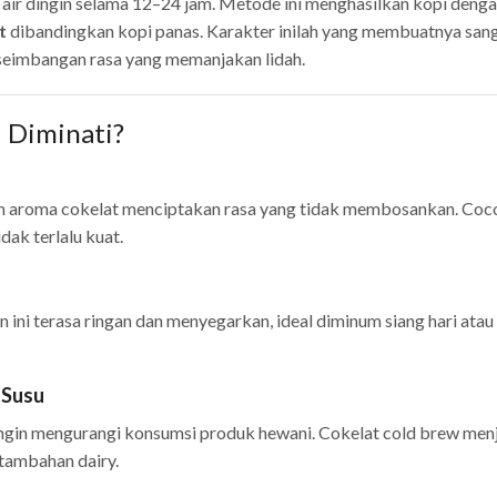
air dingin selama 12–24 jam. Metode ini menghasilkan kopi deng
t
dibandingkan kopi panas. Karakter inilah yang membuatnya san
seimbangan rasa yang memanjakan lidah.
 Diminati?
an aroma cokelat menciptakan rasa yang tidak membosankan. Coc
dak terlalu kuat.
ini terasa ringan dan menyegarkan, ideal diminum siang hari atau
 Susu
ingin mengurangi konsumsi produk hewani. Cokelat cold brew men
 tambahan dairy.