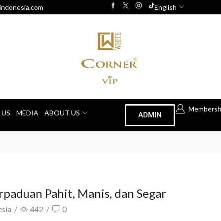
indonesia.com
English
Membersh
 US
MEDIA
ABOUT US
ADMIN
paduan Pahit, Manis, dan Segar
esia
/
442
/
0