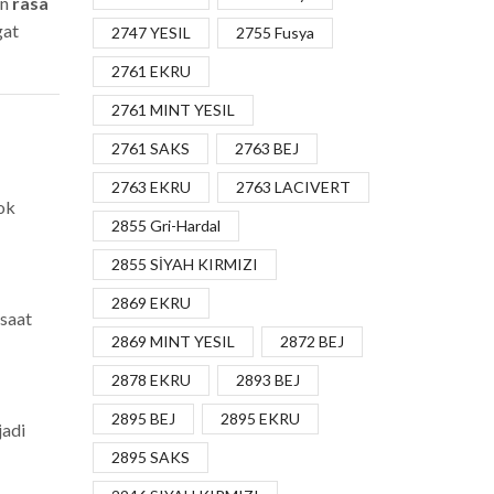
an
rasa
gat
2747 YESIL
2755 Fusya
2761 EKRU
2761 MINT YESIL
2761 SAKS
2763 BEJ
2763 EKRU
2763 LACIVERT
ok
2855 Gri-Hardal
2855 SİYAH KIRMIZI
2869 EKRU
 saat
2869 MINT YESIL
2872 BEJ
2878 EKRU
2893 BEJ
2895 BEJ
2895 EKRU
jadi
2895 SAKS