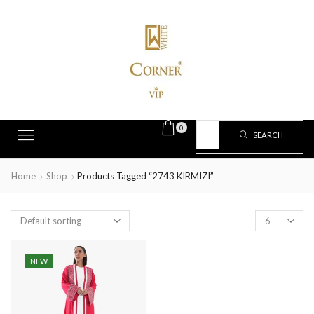
0
SEARCH
Home
Shop
Products Tagged “2743 KIRMIZI”
NEW