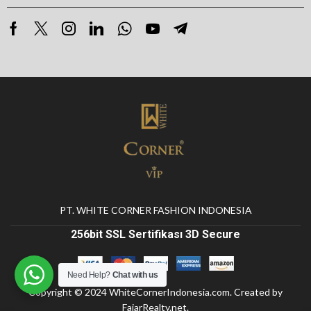
PT. WHITE CORNER FASHION INDONESIA
256bit SSL Sertifikası 3D Secure
Need Help?
Chat with us
Copyright © 2024
WhiteCornerIndonesia.com
. Created by
FajarRealty.net
.