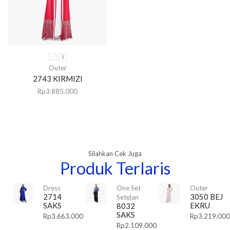
1
2
Outer
2743 KIRMIZI
Rp
3.885.000
Silahkan Cek Juga
Produk Terlaris
Dress
One Set
Outer
2714
3050 BEJ
Setelan
SAKS
EKRU
8032
SAKS
Rp
3.663.000
Rp
3.219.000
Rp
2.109.000