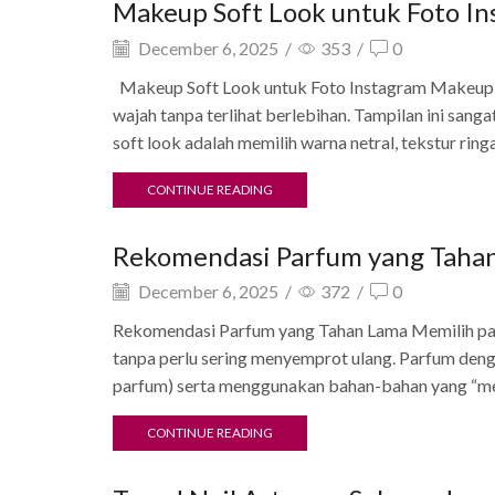
Makeup Soft Look untuk Foto I
December 6, 2025
/
353
/
0
Makeup Soft Look untuk Foto Instagram Makeup so
wajah tanpa terlihat berlebihan. Tampilan ini sanga
soft look adalah memilih warna netral, tekstur ringan
CONTINUE READING
Rekomendasi Parfum yang Taha
December 6, 2025
/
372
/
0
Rekomendasi Parfum yang Tahan Lama Memilih parf
tanpa perlu sering menyemprot ulang. Parfum denga
parfum) serta menggunakan bahan-bahan yang “menem
CONTINUE READING