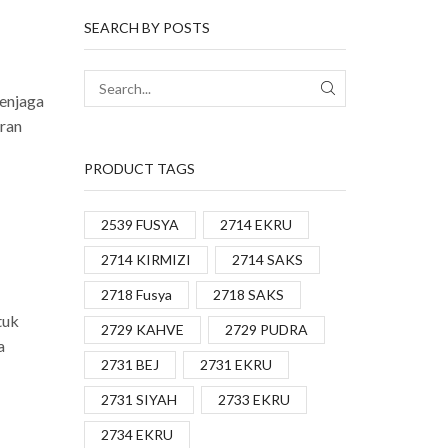
SEARCH BY POSTS
menjaga
aran
PRODUCT TAGS
2539 FUSYA
2714 EKRU
2714 KIRMIZI
2714 SAKS
2718 Fusya
2718 SAKS
tuk
2729 KAHVE
2729 PUDRA
a
2731 BEJ
2731 EKRU
2731 SIYAH
2733 EKRU
2734 EKRU