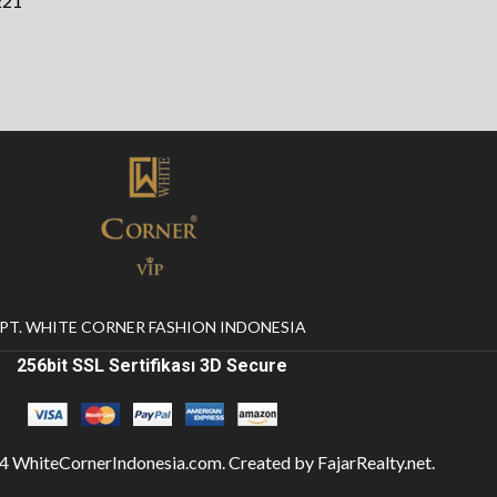
221
PT. WHITE CORNER FASHION INDONESIA
256bit SSL Sertifikası 3D Secure
24
WhiteCornerIndonesia.com
. Created by
FajarRealty.net
.