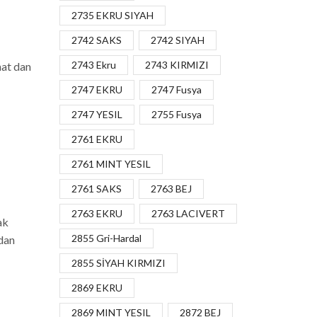
2735 EKRU SIYAH
2742 SAKS
2742 SIYAH
2743 Ekru
2743 KIRMIZI
hat dan
2747 EKRU
2747 Fusya
2747 YESIL
2755 Fusya
2761 EKRU
2761 MINT YESIL
2761 SAKS
2763 BEJ
2763 EKRU
2763 LACIVERT
ak
2855 Gri-Hardal
 dan
2855 SİYAH KIRMIZI
2869 EKRU
2869 MINT YESIL
2872 BEJ