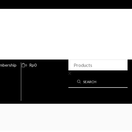
mbership
Rp
0
0
SEARCH