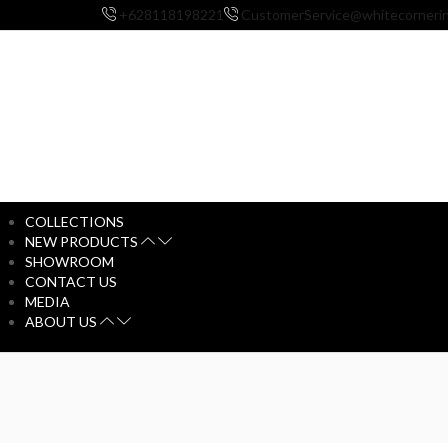
+628118198221
CustomerService@whitecorneri
COLLECTIONS
NEW PRODUCTS
SHOWROOM
CONTACT US
MEDIA
ABOUT US