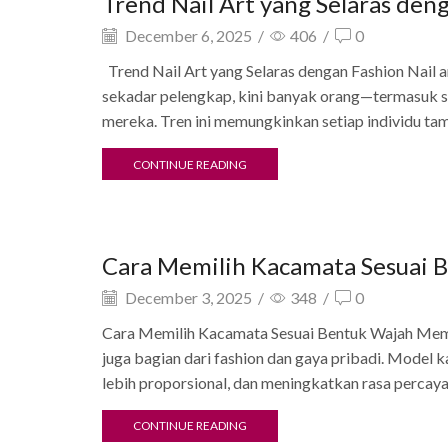
Trend Nail Art yang Selaras den
December 6, 2025
/
406
/
0
Trend Nail Art yang Selaras dengan Fashion Nail ar
sekadar pelengkap, kini banyak orang—termasuk se
mereka. Tren ini memungkinkan setiap individu tampi
CONTINUE READING
Beauty
Cara Memilih Kacamata Sesuai 
December 3, 2025
/
348
/
0
Cara Memilih Kacamata Sesuai Bentuk Wajah Memil
juga bagian dari fashion dan gaya pribadi. Model
lebih proporsional, dan meningkatkan rasa percaya
CONTINUE READING