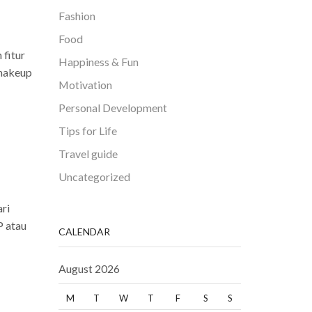
Fashion
Food
fitur
Happiness & Fun
 makeup
Motivation
Personal Development
Tips for Life
Travel guide
Uncategorized
ri
P atau
CALENDAR
August 2026
M
T
W
T
F
S
S