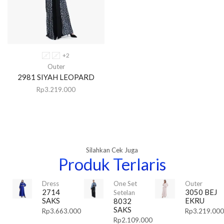
+2
1
2
Outer
2981 SIYAH LEOPARD
Rp
3.219.000
Silahkan Cek Juga
Produk Terlaris
Dress
One Set
Outer
2714
3050 BEJ
Setelan
SAKS
EKRU
8032
SAKS
Rp
3.663.000
Rp
3.219.000
Rp
2.109.000