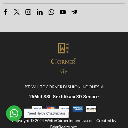
PT. WHITE CORNER FASHION INDONESIA
256bit SSL Sertifikası 3D Secure
Need Help?
Chat with us
Copyright © 2024
WhiteCornerIndonesia.com
. Created by
FajarRealty.net
.