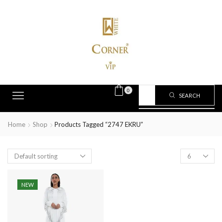
0
SEARCH
Home
Shop
Products Tagged “2747 EKRU”
NEW