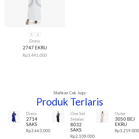
1
2
Dress
2747 EKRU
Rp
3.441.000
Silahkan Cek Juga
Produk Terlaris
Dress
One Set
Outer
2714
3050 BEJ
Setelan
SAKS
EKRU
8032
SAKS
Rp
3.663.000
Rp
3.219.000
Rp
2.109.000