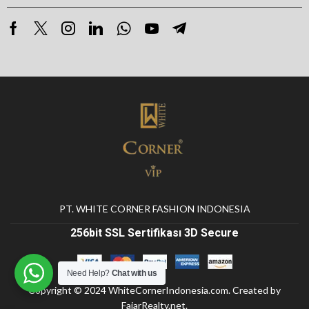
PT. WHITE CORNER FASHION INDONESIA
256bit SSL Sertifikası 3D Secure
Need Help?
Chat with us
Copyright © 2024
WhiteCornerIndonesia.com
. Created by
FajarRealty.net
.