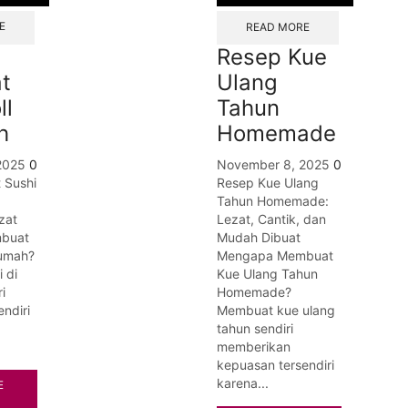
E
READ MORE
Resep Kue
t
Ulang
ll
Tahun
h
Homemade
2025
0
November 8, 2025
0
 Sushi
Resep Kue Ulang
Tahun Homemade:
zat
Lezat, Cantik, dan
buat
Mudah Dibuat
Rumah?
Mengapa Membuat
 di
Kue Ulang Tahun
i
Homemade?
ndiri
Membuat kue ulang
tahun sendiri
memberikan
kepuasan tersendiri
karena...
E