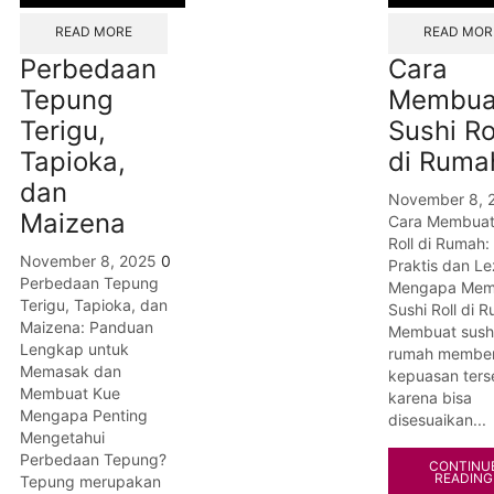
READ MORE
READ MOR
Perbedaan
Cara
Tepung
Membua
Terigu,
Sushi Ro
Tapioka,
di Ruma
dan
November 8, 
Maizena
Cara Membuat
Roll di Rumah:
November 8, 2025
0
Praktis dan Le
Perbedaan Tepung
Mengapa Mem
Terigu, Tapioka, dan
Sushi Roll di 
Maizena: Panduan
Membuat sushi
Lengkap untuk
rumah member
Memasak dan
kepuasan terse
Membuat Kue
karena bisa
Mengapa Penting
disesuaikan...
Mengetahui
Perbedaan Tepung?
CONTINU
READING
Tepung merupakan