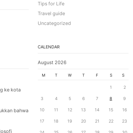
Tips for Life
Travel guide
Uncategorized
CALENDAR
August 2026
M
T
W
T
F
S
S
1
2
g ke kota
3
4
5
6
7
8
9
10
11
12
13
14
15
16
njukkan bahwa
17
18
19
20
21
22
23
losofi
24
25
26
27
28
29
30