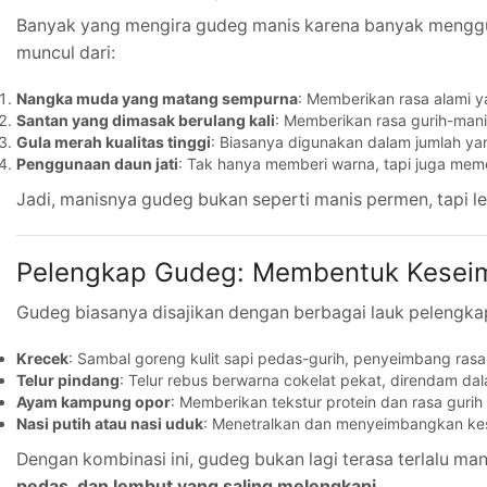
Banyak yang mengira gudeg manis karena banyak menggu
muncul dari:
Nangka muda yang matang sempurna
: Memberikan rasa alami y
Santan yang dimasak berulang kali
: Memberikan rasa gurih-man
Gula merah kualitas tinggi
: Biasanya digunakan dalam jumlah yan
Penggunaan daun jati
: Tak hanya memberi warna, tapi juga meme
Jadi, manisnya gudeg bukan seperti manis permen, tapi 
Pelengkap Gudeg: Membentuk Kesei
Gudeg biasanya disajikan dengan berbagai lauk pelengka
Krecek
: Sambal goreng kulit sapi pedas-gurih, penyeimbang rasa
Telur pindang
: Telur rebus berwarna cokelat pekat, direndam d
Ayam kampung opor
: Memberikan tekstur protein dan rasa gurih
Nasi putih atau nasi uduk
: Menetralkan dan menyeimbangkan kes
Dengan kombinasi ini, gudeg bukan lagi terasa terlalu ma
pedas, dan lembut yang saling melengkapi.