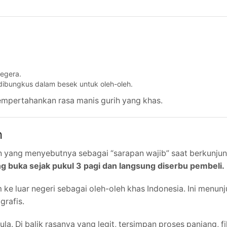
segera.
 dibungkus dalam besek untuk oleh-oleh.
pertahankan rasa manis gurih yang khas.
n
n yang menyebutnya sebagai “sarapan wajib” saat berkunjun
g buka sejak pukul 3 pagi dan langsung diserbu pembeli.
 ke luar negeri sebagai oleh-oleh khas Indonesia. Ini menu
rafis.
. Di balik rasanya yang legit, tersimpan proses panjang, fi