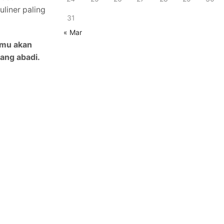
liner paling
31
« Mar
amu akan
ang abadi.