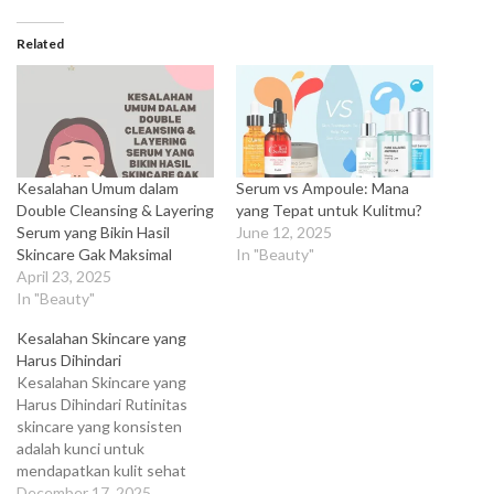
Related
Kesalahan Umum dalam
Serum vs Ampoule: Mana
Double Cleansing & Layering
yang Tepat untuk Kulitmu?
Serum yang Bikin Hasil
June 12, 2025
Skincare Gak Maksimal
In "Beauty"
April 23, 2025
In "Beauty"
Kesalahan Skincare yang
Harus Dihindari
Kesalahan Skincare yang
Harus Dihindari Rutinitas
skincare yang konsisten
adalah kunci untuk
mendapatkan kulit sehat
dan bercahaya. Namun, tidak
December 17, 2025