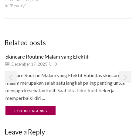
sedikit orang yang
In "Beauty"
melakukan perawatan kulit
dengan cara yang salah
tanpa menyadarinya.
Kesalahan skincare, meski
terlihat sepele, dapat
Related posts
berdampak pada masalah
kulit seperti jerawat, iritasi,
penuaan dini, hingga kulit
Skincare Routine Malam yang Efektif
kusam. Artikel…
December 17, 2025
0
Skincare Routine Malam yang Efektif Rutinitas skincare
malam merupakan salah satu langkah paling penting untuk
menjaga kesehatan kulit. Saat kita tidur, kulit bekerja
memperbaiki diri,...
CONTINUE READING
Leave a Reply