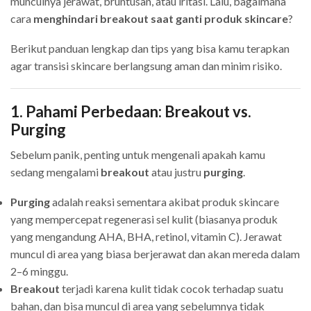
munculnya jerawat, bruntusan, atau iritasi. Lalu, bagaimana
cara
menghindari breakout saat ganti produk skincare
?
Berikut panduan lengkap dan tips yang bisa kamu terapkan
agar transisi skincare berlangsung aman dan minim risiko.
1. Pahami Perbedaan: Breakout vs.
Purging
Sebelum panik, penting untuk mengenali apakah kamu
sedang mengalami
breakout
atau justru
purging
.
Purging
adalah reaksi sementara akibat produk skincare
yang mempercepat regenerasi sel kulit (biasanya produk
yang mengandung AHA, BHA, retinol, vitamin C). Jerawat
muncul di area yang biasa berjerawat dan akan mereda dalam
2–6 minggu.
Breakout
terjadi karena kulit tidak cocok terhadap suatu
bahan, dan bisa muncul di area yang sebelumnya tidak