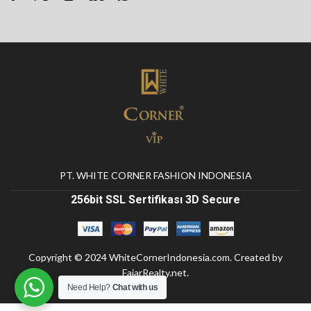
PT. WHITE CORNER FASHION INDONESIA
256bit SSL Sertifikası 3D Secure
Copyright © 2024
WhiteCornerIndonesia.com
. Created by
FajarRealty.net
.
Need Help?
Chat with us