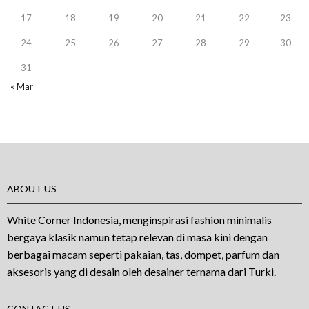
17
18
19
20
21
22
23
24
25
26
27
28
29
30
31
« Mar
ABOUT US
White Corner Indonesia, menginspirasi fashion minimalis
bergaya klasik namun tetap relevan di masa kini dengan
berbagai macam seperti pakaian, tas, dompet, parfum dan
aksesoris yang di desain oleh desainer ternama dari Turki.
CONTACT US