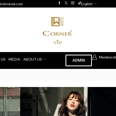
indonesia.com
English
Membersh
 US
MEDIA
ABOUT US
ADMIN