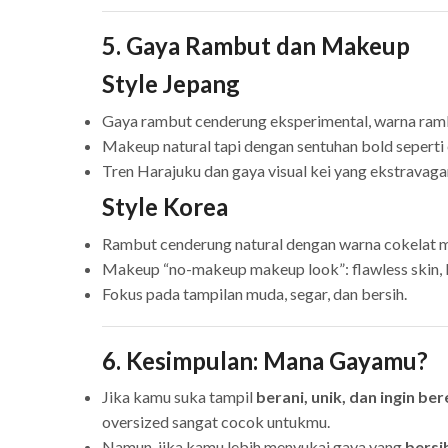
5. Gaya Rambut dan Makeup
Style Jepang
Gaya rambut cenderung eksperimental, warna rambut
Makeup natural tapi dengan sentuhan bold seperti e
Tren Harajuku dan gaya visual kei yang ekstravagan
Style Korea
Rambut cenderung natural dengan warna cokelat mu
Makeup “no-makeup makeup look”: flawless skin, li
Fokus pada tampilan muda, segar, dan bersih.
6. Kesimpulan: Mana Gayamu?
Jika kamu suka tampil
berani, unik, dan ingin b
oversized sangat cocok untukmu.
Namun, jika kamu lebih menyukai gaya yang
bersi