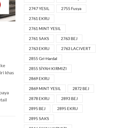
2747 YESIL
2755 Fusya
2761 EKRU
2761 MINT YESIL
2761 SAKS
2763 BEJ
2763 EKRU
2763 LACIVERT
2855 Gri-Hardal
 ke
2855 SİYAH KIRMIZI
ri khas
2869 EKRU
2869 MINT YESIL
2872 BEJ
upaya
2878 EKRU
2893 BEJ
tail
2895 BEJ
2895 EKRU
2895 SAKS