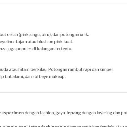
 cerah (pink, ungu, biru), dan potongan unik.
yeliner tajam atau blush on pink kuat.
za juga populer di kalangan tertentu.
da atau hitam berkilau. Potongan rambut rapi dan simpel.
p tint alami, dan soft eye makeup.
ereksperimen
dengan fashion, gaya
Jepang
dengan layering dan p
h, simple, tapi tetap fashionable
dengan sentuhan feminin atau 