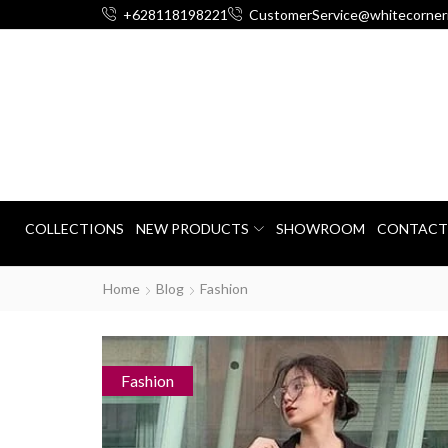
+628118198221
CustomerService@whitecorner
COLLECTIONS
NEW PRODUCTS
SHOWROOM
CONTACT
Home
Blog
Fashion
Fashion