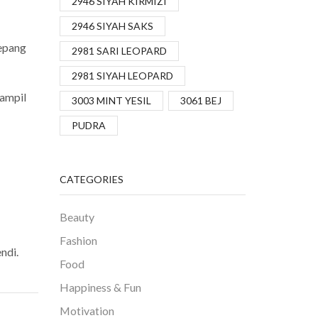
2946 SIYAH KIRMIZI
2946 SIYAH SAKS
Jepang
2981 SARI LEOPARD
2981 SIYAH LEOPARD
tampil
3003 MINT YESIL
3061 BEJ
PUDRA
CATEGORIES
Beauty
Fashion
ndi.
Food
Happiness & Fun
Motivation