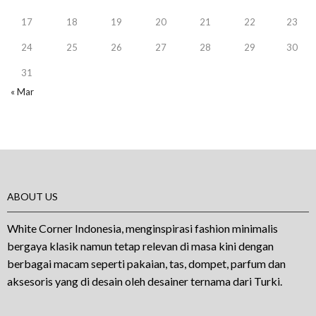
17
18
19
20
21
22
23
24
25
26
27
28
29
30
31
« Mar
ABOUT US
White Corner Indonesia, menginspirasi fashion minimalis
bergaya klasik namun tetap relevan di masa kini dengan
berbagai macam seperti pakaian, tas, dompet, parfum dan
aksesoris yang di desain oleh desainer ternama dari Turki.