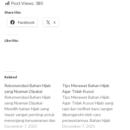
Post Views:
385
Share this:
Facebook
X
Like this:
Related
Rekomendasi Bahan Hijab
Tips Merawat Bahan Hijab
yang Nyaman Dipakai
Agar Tidak Kusut
Rekomendasi Bahan Hijab
Tips Merawat Bahan Hijab
yang Nyaman Dipakai
Agar Tidak Kusut Hijab yang
Memilih bahan hijab yang
rapi dan terlihat baru sangat
tepat sangat penting untuk
dipengaruhi oleh cara
menunjang kenyamanan dan
perawatannya. Bahan hijab
tampilan sehari-hari. Setiap
December 7, 2025
tertentu mudah kusut jika
December 7, 2025