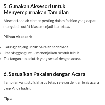
5. Gunakan Aksesori untuk
Menyempurnakan Tampilan
Aksesori adalah elemen penting dalam fashion yang dapat
mengubah outfit biasa menjadi luar biasa.
Pilihan Aksesori:
Kalung panjang untuk pakaian sederhana.
Ikat pinggang untuk menonjolkan bentuk tubuh.
Tas tangan atau clutch yang sesuai dengan acara.
6. Sesuaikan Pakaian dengan Acara
Tampilan yang stylish harus tetap relevan dengan jenis acara
yang Anda hadiri.
Tips: