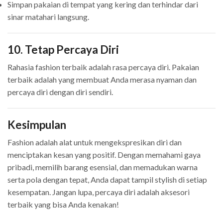
Simpan pakaian di tempat yang kering dan terhindar dari
sinar matahari langsung.
10. Tetap Percaya Diri
Rahasia fashion terbaik adalah rasa percaya diri. Pakaian
terbaik adalah yang membuat Anda merasa nyaman dan
percaya diri dengan diri sendiri.
Kesimpulan
Fashion adalah alat untuk mengekspresikan diri dan
menciptakan kesan yang positif. Dengan memahami gaya
pribadi, memilih barang esensial, dan memadukan warna
serta pola dengan tepat, Anda dapat tampil stylish di setiap
kesempatan. Jangan lupa, percaya diri adalah aksesori
terbaik yang bisa Anda kenakan!