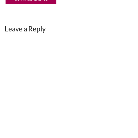
Leave a Reply