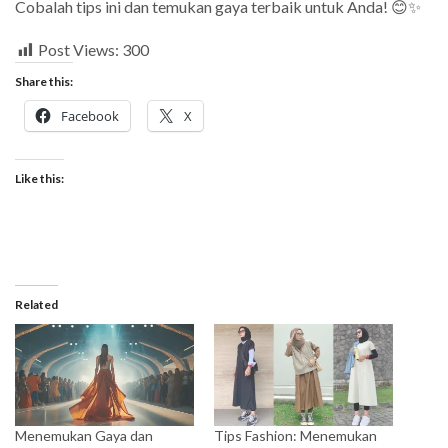
Cobalah tips ini dan temukan gaya terbaik untuk Anda! 😊✨
Post Views:
300
Share this:
Facebook
X
Like this:
Related
Menemukan Gaya dan
Tips Fashion: Menemukan