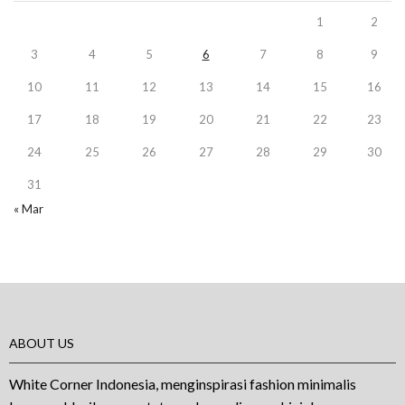
1
2
3
4
5
6
7
8
9
10
11
12
13
14
15
16
17
18
19
20
21
22
23
24
25
26
27
28
29
30
31
« Mar
ABOUT US
White Corner Indonesia, menginspirasi fashion minimalis