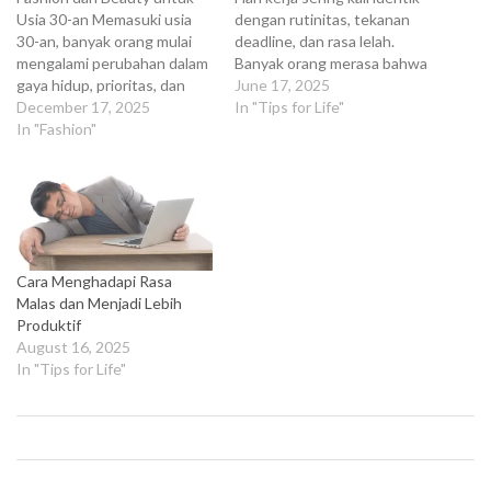
Usia 30-an Memasuki usia
dengan rutinitas, tekanan
30-an, banyak orang mulai
deadline, dan rasa lelah.
mengalami perubahan dalam
Banyak orang merasa bahwa
gaya hidup, prioritas, dan
hari kerja hanyalah waktu
June 17, 2025
kebutuhan personal. Hal ini
December 17, 2025
yang harus "dilewati" sampai
In "Tips for Life"
juga tercermin dalam cara
In "Fashion"
akhir pekan tiba. Padahal, jika
berpakaian dan merawat diri.
dikelola dengan baik, hari
Fashion dan beauty di usia
kerja juga bisa menjadi
30-an tidak lagi sekadar
sumber kebahagiaan,
mengikuti tren, melainkan
produktivitas, dan kepuasan
lebih menekankan pada
diri. Melalui beberapa…
kualitas, kenyamanan, dan
Cara Menghadapi Rasa
kesan…
Malas dan Menjadi Lebih
Produktif
August 16, 2025
In "Tips for Life"