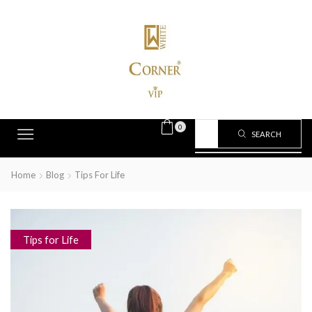
0
SEARCH
Home
Blog
Tips For Life
Tips for Life