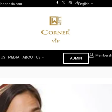
indonesia.com
English
Membersh
 US
MEDIA
ABOUT US
ADMIN