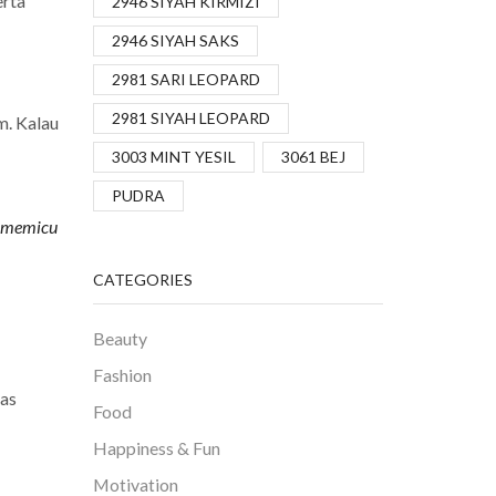
erta
2946 SIYAH KIRMIZI
2946 SIYAH SAKS
2981 SARI LEOPARD
2981 SIYAH LEOPARD
m. Kalau
3003 MINT YESIL
3061 BEJ
PUDRA
ah memicu
CATEGORIES
Beauty
Fashion
nas
Food
Happiness & Fun
Motivation