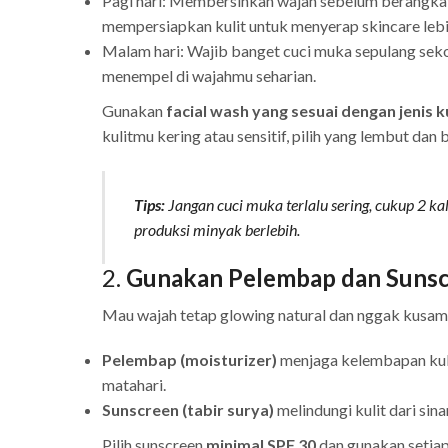
Pagi hari: Membersihkan wajah sebelum berangkat
mempersiapkan kulit untuk menyerap skincare leb
Malam hari: Wajib banget cuci muka sepulang seko
menempel di wajahmu seharian.
Gunakan
facial wash yang sesuai dengan jenis k
kulitmu kering atau sensitif, pilih yang lembut dan 
Tips:
Jangan cuci muka terlalu sering, cukup 2 kal
produksi minyak berlebih.
2.
Gunakan Pelembap dan Sunsc
Mau wajah tetap glowing natural dan nggak kusa
Pelembap (moisturizer)
menjaga kelembapan kuli
matahari.
Sunscreen (tabir surya)
melindungi kulit dari si
Pilih sunscreen
minimal SPF 30
dan gunakan setiap