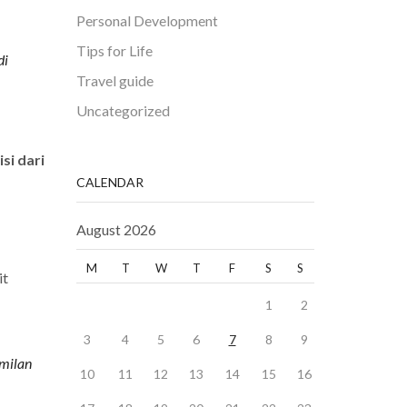
Personal Development
Tips for Life
di
Travel guide
Uncategorized
si dari
CALENDAR
August 2026
M
T
W
T
F
S
S
it
1
2
3
4
5
6
7
8
9
amilan
10
11
12
13
14
15
16