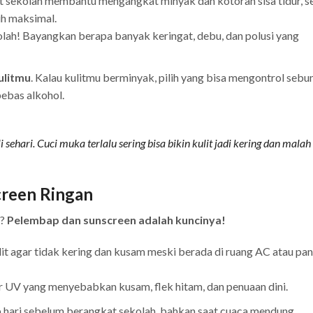
 sekolah membantu mengangkat minyak dan kotoran sisa tidur, s
ih maksimal.
lah! Bayangkan berapa banyak keringat, debu, dan polusi yang
ulitmu
. Kalau kulitmu berminyak, pilih yang bisa mengontrol sebu
bebas alkohol.
i sehari. Cuci muka terlalu sering bisa bikin kulit jadi kering dan mal
reen Ringan
m?
Pelembap dan sunscreen adalah kuncinya!
t agar tidak kering dan kusam meski berada di ruang AC atau pa
nar UV yang menyebabkan kusam, flek hitam, dan penuaan dini.
 hari sebelum berangkat sekolah, bahkan saat cuaca mendung.