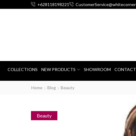
+628118198221
CustomerService@whitecorner
COLLECTIONS
NEW PRODUCTS
SHOWROOM
CONTACT
Home
Blog
Beauty
Beauty