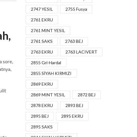
2747 YESIL
2755 Fusya
2761 EKRU
2761 MINT YESIL
ah,
2761 SAKS
2763 BEJ
2763 EKRU
2763 LACIVERT
a sore,
2855 Gri-Hardal
atnya,
2855 SİYAH KIRMIZI
2869 EKRU
lit
2869 MINT YESIL
2872 BEJ
2878 EKRU
2893 BEJ
2895 BEJ
2895 EKRU
2895 SAKS