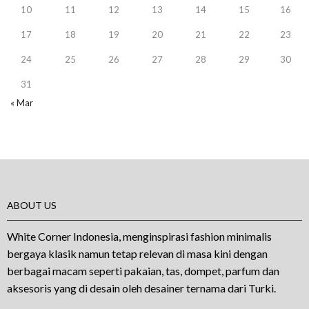
10
11
12
13
14
15
16
17
18
19
20
21
22
23
24
25
26
27
28
29
30
31
« Mar
ABOUT US
White Corner Indonesia, menginspirasi fashion minimalis
bergaya klasik namun tetap relevan di masa kini dengan
berbagai macam seperti pakaian, tas, dompet, parfum dan
aksesoris yang di desain oleh desainer ternama dari Turki.