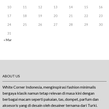
10
11
12
13
14
15
16
17
18
19
20
21
22
23
24
25
26
27
28
29
30
31
« Mar
ABOUT US
White Corner Indonesia, menginspirasi fashion minimalis
bergaya klasik namun tetap relevan di masa kini dengan
berbagai macam seperti pakaian, tas, dompet, parfum dan
aksesoris yang di desain oleh desainer ternama dari Turki.