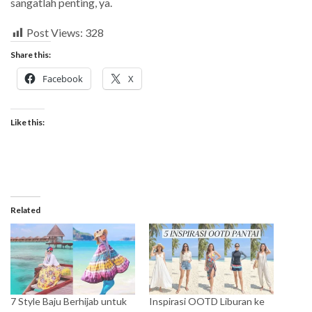
sangatlah penting, ya.
Post Views:
328
Share this:
Facebook
X
Like this:
Related
7 Style Baju Berhijab untuk
Inspirasi OOTD Liburan ke