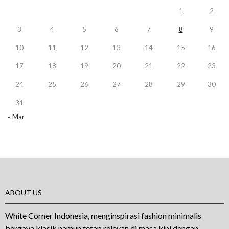
1
2
3
4
5
6
7
8
9
10
11
12
13
14
15
16
17
18
19
20
21
22
23
24
25
26
27
28
29
30
31
« Mar
ABOUT US
White Corner Indonesia, menginspirasi fashion minimalis
bergaya klasik namun tetap relevan di masa kini dengan