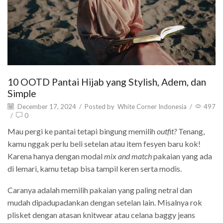
10 OOTD Pantai Hijab yang Stylish, Adem, dan
Simple
December 17, 2024
/
Posted by
White Corner Indonesia
/
497
/
0
Mau pergi ke pantai tetapi bingung memilih
outfit?
Tenang,
kamu nggak perlu beli setelan atau item fesyen baru kok!
Karena hanya dengan modal
mix and match
pakaian yang ada
di lemari, kamu tetap bisa tampil keren serta modis.
Caranya adalah memilih pakaian yang paling netral dan
mudah dipadupadankan dengan setelan lain. Misalnya rok
plisket dengan atasan knitwear atau celana baggy jeans