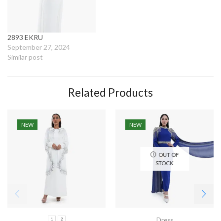
2893 EKRU
September 27, 2024
Similar post
Related Products
NEW
NEW
OUT OF
STOCK
Dress
1
2