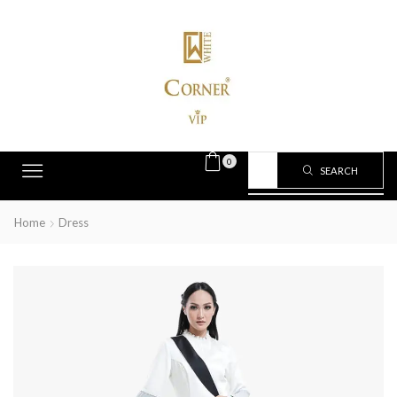
0
SEARCH
Home
Dress