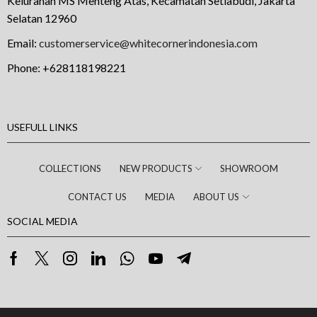
Kelurahan MS Menteng Atas, Kecamatan Setiabudi, Jakarta
Selatan 12960
Email:
customerservice@whitecornerindonesia.com
Phone:
+628118198221
USEFULL LINKS
COLLECTIONS
NEW PRODUCTS
SHOWROOM
CONTACT US
MEDIA
ABOUT US
SOCIAL MEDIA