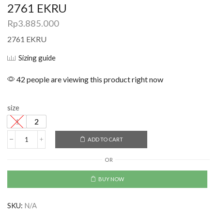
2761 EKRU
Rp
3.885.000
2761 EKRU
Sizing guide
42 people are viewing this product right now
size
1
2
ADD TO CART
OR
BUY NOW
SKU:
N/A