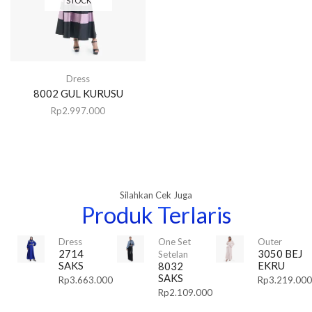
STOCK
Dress
8002 GUL KURUSU
Rp
2.997.000
Silahkan Cek Juga
Produk Terlaris
Dress
One Set
Outer
2714
3050 BEJ
Setelan
SAKS
EKRU
8032
SAKS
Rp
3.663.000
Rp
3.219.000
Rp
2.109.000