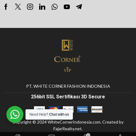
PT. WHITE CORNER FASHION INDONESIA
256bit SSL Sertifikası 3D Secure
Need Help?
Chat with us
Copyright © 2024
WhiteCornerIndonesia.com
. Created by
FajarRealty.net
.
0