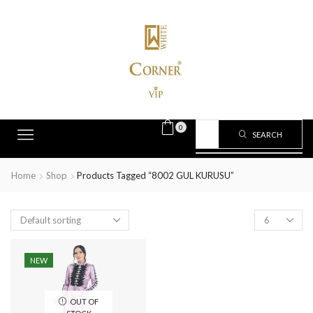
0
SEARCH
Home
Shop
Products Tagged “8002 GUL KURUSU”
NEW
OUT OF