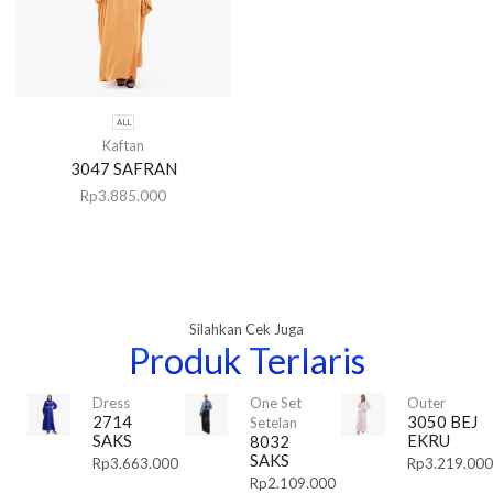
ALL
Kaftan
3047 SAFRAN
Rp
3.885.000
Silahkan Cek Juga
Produk Terlaris
Dress
One Set
Outer
2714
3050 BEJ
Setelan
SAKS
EKRU
8032
SAKS
Rp
3.663.000
Rp
3.219.000
Rp
2.109.000