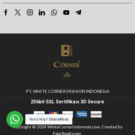
PT. WHITE CORNER FASHION INDONESIA
256bit SSL Sertifikası 3D Secure
Need Help?
Chat with us
Copyright © 2024
WhiteCornerIndonesia.com
. Created by
FajarRealty.net
.